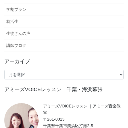
学割プラン
就活生
生徒さんの声
講師ブログ
アーカイブ
ア
ー
カ
アミーズVOICEレッスン 千葉・海浜幕張
イ
ブ
アミーズVOICEレッスン ｜アミーズ音楽教
室
〒261-0013
千葉県千葉市美浜区打瀬2-5