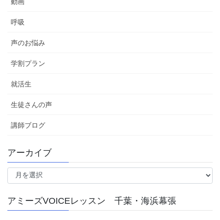
動画
呼吸
声のお悩み
学割プラン
就活生
生徒さんの声
講師ブログ
アーカイブ
ア
ー
カ
アミーズVOICEレッスン 千葉・海浜幕張
イ
ブ