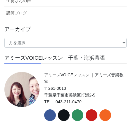
生徒さんの声
講師ブログ
アーカイブ
ア
ー
カ
アミーズVOICEレッスン 千葉・海浜幕張
イ
ブ
アミーズVOICEレッスン ｜アミーズ音楽教
室
〒261-0013
千葉県千葉市美浜区打瀬2-5
TEL 043-211-0470