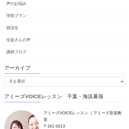
声のお悩み
学割プラン
就活生
生徒さんの声
講師ブログ
アーカイブ
ア
ー
カ
アミーズVOICEレッスン 千葉・海浜幕張
イ
ブ
アミーズVOICEレッスン ｜アミーズ音楽教
室
〒261-0013