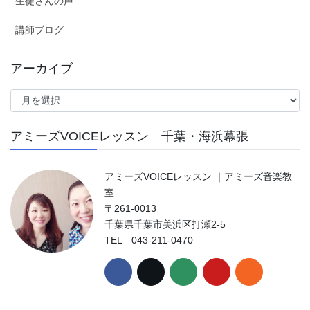
生徒さんの声
講師ブログ
アーカイブ
ア
ー
カ
アミーズVOICEレッスン 千葉・海浜幕張
イ
ブ
アミーズVOICEレッスン ｜アミーズ音楽教
室
〒261-0013
千葉県千葉市美浜区打瀬2-5
TEL 043-211-0470