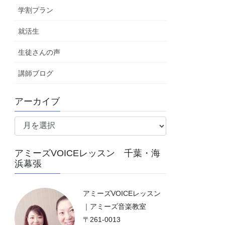
学割プラン
就活生
生徒さんの声
講師ブログ
アーカイブ
ア
ー
カ
アミーズVOICEレッスン 千葉・海
イ
浜幕張
ブ
アミーズVOICEレッスン
｜アミーズ音楽教室
〒261-0013