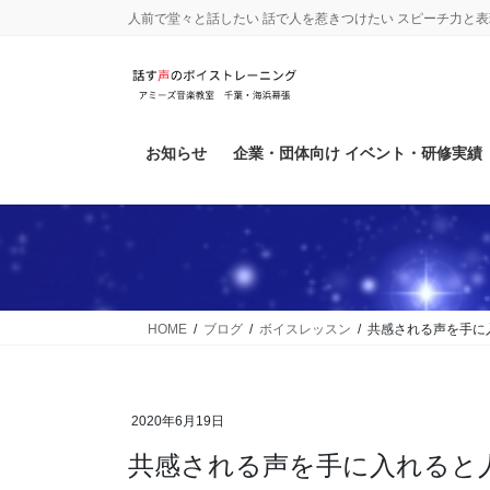
コ
ナ
人前で堂々と話したい 話で人を惹きつけたい スピーチ力と
ン
ビ
テ
ゲ
ン
ー
ツ
シ
に
ョ
お知らせ
企業・団体向け イベント・研修実績
移
ン
動
に
移
動
HOME
ブログ
ボイスレッスン
共感される声を手に
2020年6月19日
共感される声を手に入れる