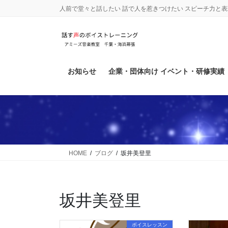
コ
ナ
人前で堂々と話したい 話で人を惹きつけたい スピーチ力と
ン
ビ
テ
ゲ
ン
ー
ツ
シ
に
ョ
お知らせ
企業・団体向け イベント・研修実績
移
ン
動
に
移
動
HOME
ブログ
坂井美登里
坂井美登里
ボイスレッスン