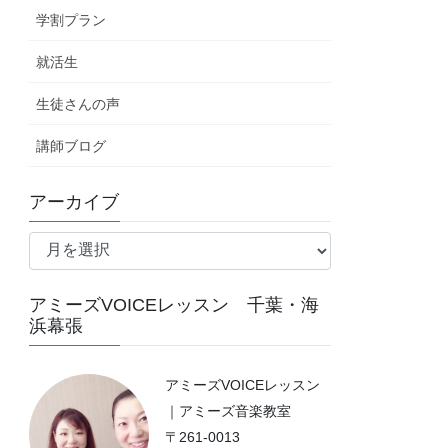
学割プラン
就活生
生徒さんの声
講師ブログ
アーカイブ
ア
ー
カ
アミーズVOICEレッスン 千葉・海
イ
浜幕張
ブ
アミーズVOICEレッスン
｜アミーズ音楽教室
〒261-0013