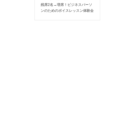
残席2名→増席！ビジネスパーソ
ンのためのボイスレッスン体験会