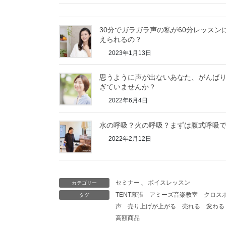
30分でガラガラ声の私が60分レッスン
えられるの？
2023年1月13日
思うように声が出ないあなた、がんば
ぎていませんか？
2022年6月4日
水の呼吸？火の呼吸？まずは腹式呼吸
2022年2月12日
セミナー
、
ボイスレッスン
カテゴリー
TENT幕張
アミーズ音楽教室
クロス
タグ
声
売り上げが上がる
売れる
変わる
高額商品