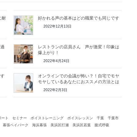
に耐
好かれる声の基本はどの職業でも同じです
2022年12月13日
り過
レストランの店員さん 声が激変！印象は
爆上がり！
2022年4月24日
です
オンラインでの会議が怖い？！自宅でモヤ
モヤしているあなたにおススメの方法とは
2022年2月3日
ポート
セミナー
ボイストレーニング
ボイスレッスン
千葉
千葉市
幕張ベイパーク
海浜幕張
美浜区打瀬
美浜区若葉
腹式呼吸