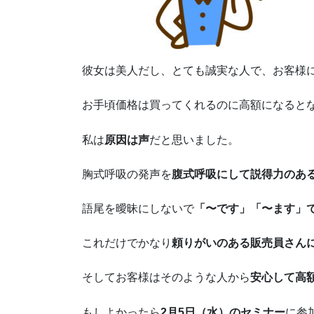
彼女は美人だし、とても誠実な人で、お客様
お手頃価格は買ってくれるのに高額になると
私は
原因は声
だと思いました。
胸式呼吸の発声を
腹式呼吸にして説得力のあ
語尾を曖昧にしないで
「〜です」「〜ます」
これだけでかなり
頼りがいのある販売員さん
そしてお客様はそのような人から
安心して高
もしよかったら
2月5日（水）のセミナー
に参