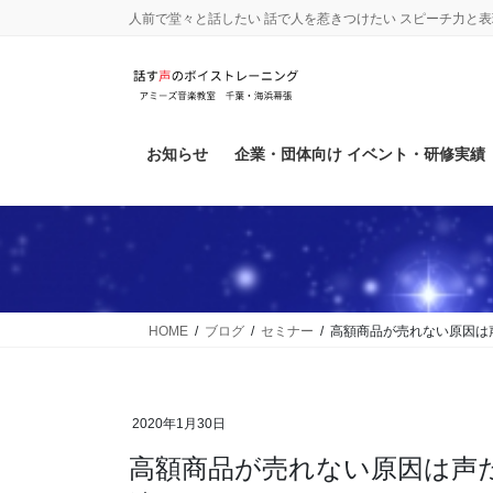
コ
ナ
人前で堂々と話したい 話で人を惹きつけたい スピーチ力と
ン
ビ
テ
ゲ
ン
ー
ツ
シ
に
ョ
お知らせ
企業・団体向け イベント・研修実績
移
ン
動
に
移
動
HOME
ブログ
セミナー
高額商品が売れない原因は
2020年1月30日
高額商品が売れない原因は声だった！ 説得力のある声に変える方