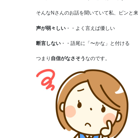
そんなNさんのお話を聞いていて私、ピンと
声が弱々しい
・・よく言えば優しい
断言しない
・・語尾に「〜かな」と付ける
つまり
自信がなさそう
なのです。