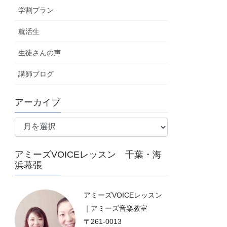
学割プラン
就活生
生徒さんの声
講師ブログ
アーカイブ
ア
ー
カ
アミーズVOICEレッスン 千葉・海
イ
浜幕張
ブ
アミーズVOICEレッスン
｜アミーズ音楽教室
〒261-0013