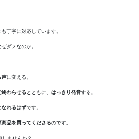
にも丁寧に対応しています。
なぜダメなのか。
る声
に変える。
で終わらせる
とともに、
はっきり発音
する。
になれるはず
です。
額商品を買ってくださる
のです。
加しませんか？