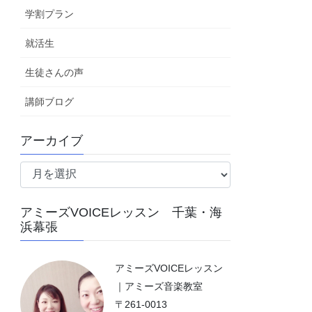
学割プラン
就活生
生徒さんの声
講師ブログ
アーカイブ
ア
ー
カ
アミーズVOICEレッスン 千葉・海
イ
浜幕張
ブ
アミーズVOICEレッスン
｜アミーズ音楽教室
〒261-0013