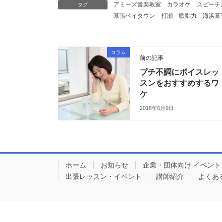
アミーズ音楽教室
カラオケ
スピーチ
タグ
幕張ベイタウン
打瀬
歌唱力
海浜幕
コラム
前の記事
プチ不調にボイスレッ
スンをおすすめするワ
ケ
2018年6月9日
ホーム
お知らせ
企業・団体向け イベン
出張レッスン・イベント
講師紹介
よくあ
Copyr