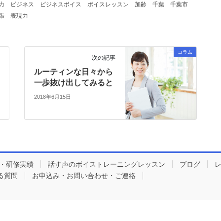
力
ビジネス
ビジネスボイス
ボイスレッスン
加齢
千葉
千葉市
張
表現力
コラム
次の記事
ルーティンな日々から
一歩抜け出してみると
2018年6月15日
ト・研修実績
話す声のボイストレーニングレッスン
ブログ
る質問
お申込み・お問い合わせ・ご連絡
ight © 話す声のボイストレーニング アミーズ音楽教室｜千葉・海浜幕張 All Rights Res