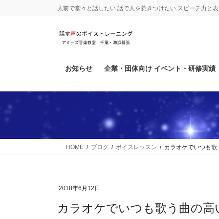
コ
ナ
人前で堂々と話したい 話で人を惹きつけたい スピーチ力と
ン
ビ
テ
ゲ
ン
ー
ツ
シ
に
ョ
お知らせ
企業・団体向け イベント・研修実績
移
ン
動
に
移
動
HOME
ブログ
ボイスレッスン
カラオケでいつも歌
2018年6月12日
カラオケでいつも歌う曲の