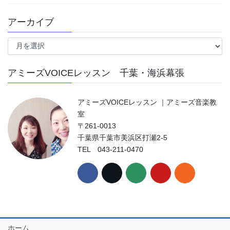
アーカイブ
ア
ー
カ
アミーズVOICEレッスン 千葉・海浜幕張
イ
ブ
アミーズVOICEレッスン ｜アミーズ音楽教
室
〒261-0013
千葉県千葉市美浜区打瀬2-5
TEL 043-211-0470
ホーム