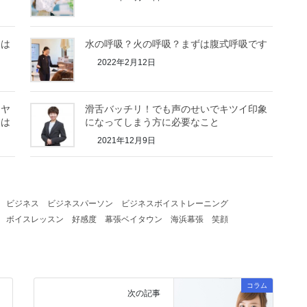
象は
水の呼吸？火の呼吸？まずは腹式呼吸です
2022年2月12日
モヤ
滑舌バッチリ！でも声のせいでキツイ印象
とは
になってしまう方に必要なこと
2021年12月9日
ビジネス
ビジネスパーソン
ビジネスボイストレーニング
ボイスレッスン
好感度
幕張ベイタウン
海浜幕張
笑顔
コラム
次の記事