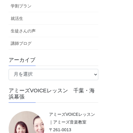
学割プラン
就活生
生徒さんの声
講師ブログ
アーカイブ
ア
ー
カ
アミーズVOICEレッスン 千葉・海
イ
浜幕張
ブ
アミーズVOICEレッスン
｜アミーズ音楽教室
〒261-0013