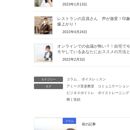
2023年1月13日
レストランの店員さん 声が激変！印
爆上がり！
2022年4月24日
オンラインでの会議が怖い？！自宅で
モヤしているあなたにおススメの方法
2022年2月3日
コラム
、
ボイスレッスン
カテゴリー
アミーズ音楽教室
コミュニケーション
タグ
ビジネスボイトレ
ボイストレーニング
輝く笑顔
コラム
前の記事