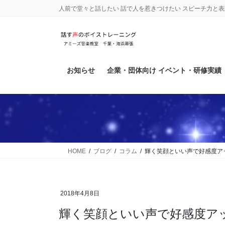
コ
ナ
人前で堂々と話したい 話で人を惹きつけたい スピーチ力と
ン
ビ
テ
ゲ
ン
ー
ツ
シ
に
ョ
お知らせ
企業・団体向け イベント・研修実績
移
ン
動
に
移
動
HOME
ブログ
コラム
輝く笑顔といい声で好感度ア
2018年4月8日
輝く笑顔といい声で好感度ア