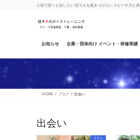
コ
ナ
人前で堂々と話したい 話で人を惹きつけたい スピーチ力と
ン
ビ
テ
ゲ
ン
ー
ツ
シ
に
ョ
お知らせ
企業・団体向け イベント・研修実績
移
ン
動
に
移
動
HOME
ブログ
出会い
出会い
コラム