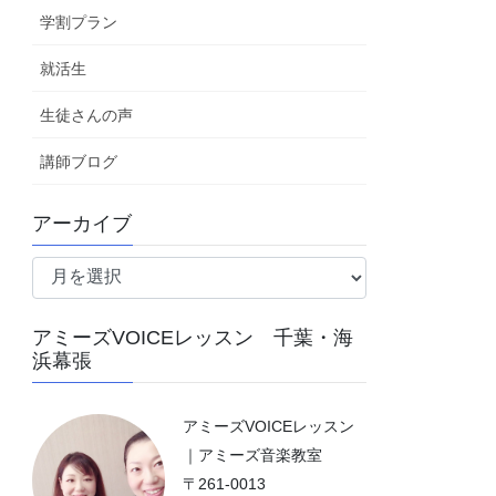
学割プラン
就活生
生徒さんの声
講師ブログ
アーカイブ
ア
ー
カ
アミーズVOICEレッスン 千葉・海
イ
浜幕張
ブ
アミーズVOICEレッスン
｜アミーズ音楽教室
〒261-0013