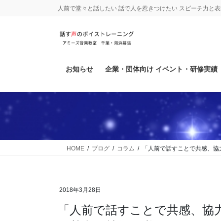
コ
ナ
人前で堂々と話したい 話で人を惹きつけたい スピーチ力と
ン
ビ
テ
ゲ
ン
ー
ツ
シ
に
ョ
お知らせ
企業・団体向け イベント・研修実績
移
ン
動
に
移
動
HOME
ブログ
コラム
「人前で話すことで共感、協
2018年3月28日
「人前で話すことで共感、協力してもらえる」ピアノもスピーチ