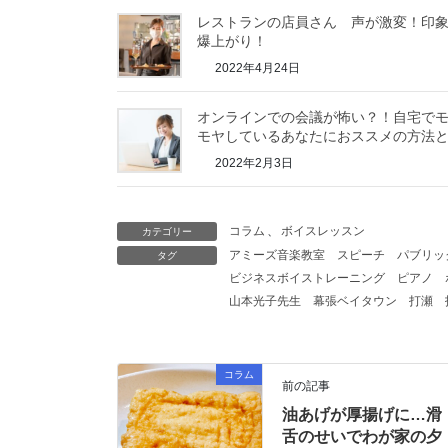
レストランの店員さん 声が激変！印
爆上がり！
2022年4月24日
オンラインでの会議が怖い？！自宅で
モヤしているあなたにおススメの方法
2022年2月3日
コラム
、
ボイスレッスン
カテゴリー
アミーズ音楽教室
スピーチ
パブリッ
タグ
ビジネスボイストレーニング
ピアノ
山本光子先生
幕張ベイタウン
打瀬
コラム
前の記事
油あげが厚揚げに…滑
舌のせいでわが家の夕