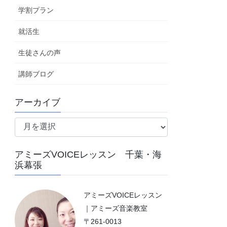
学割プラン
就活生
生徒さんの声
講師ブログ
アーカイブ
ア
ー
カ
アミーズVOICEレッスン 千葉・海
イ
浜幕張
ブ
アミーズVOICEレッスン
｜アミーズ音楽教室
〒261-0013