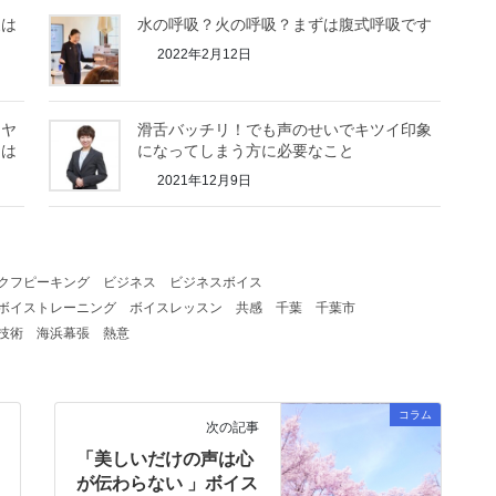
象は
水の呼吸？火の呼吸？まずは腹式呼吸です
2022年2月12日
モヤ
滑舌バッチリ！でも声のせいでキツイ印象
とは
になってしまう方に必要なこと
2021年12月9日
クフピーキング
ビジネス
ビジネスボイス
ボイストレーニング
ボイスレッスン
共感
千葉
千葉市
技術
海浜幕張
熱意
コラム
次の記事
「美しいだけの声は心
が伝わらない 」ボイス