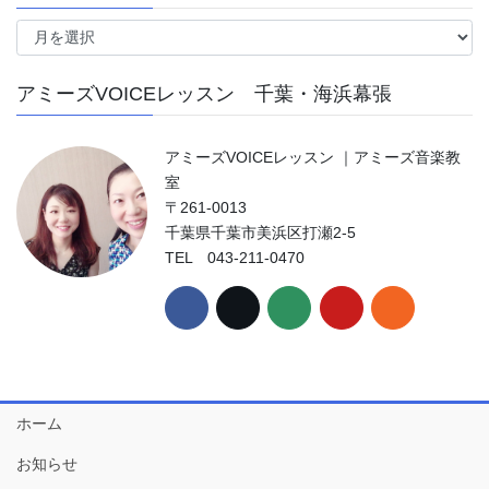
ア
ー
カ
アミーズVOICEレッスン 千葉・海浜幕張
イ
ブ
アミーズVOICEレッスン ｜アミーズ音楽教
室
〒261-0013
千葉県千葉市美浜区打瀬2-5
TEL 043-211-0470
ホーム
お知らせ