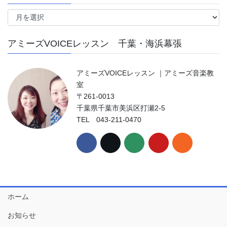
ア
ー
カ
アミーズVOICEレッスン 千葉・海浜幕張
イ
ブ
アミーズVOICEレッスン ｜アミーズ音楽教
室
〒261-0013
千葉県千葉市美浜区打瀬2-5
TEL 043-211-0470
ホーム
お知らせ