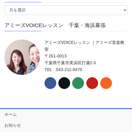
ア
ー
カ
アミーズVOICEレッスン 千葉・海浜幕張
イ
ブ
アミーズVOICEレッスン ｜アミーズ音楽教
室
〒261-0013
千葉県千葉市美浜区打瀬2-5
TEL 043-211-0470
ホーム
お知らせ