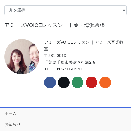
ア
ー
カ
アミーズVOICEレッスン 千葉・海浜幕張
イ
ブ
アミーズVOICEレッスン ｜アミーズ音楽教
室
〒261-0013
千葉県千葉市美浜区打瀬2-5
TEL 043-211-0470
ホーム
お知らせ