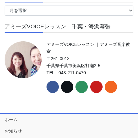
ア
ー
カ
アミーズVOICEレッスン 千葉・海浜幕張
イ
ブ
アミーズVOICEレッスン ｜アミーズ音楽教
室
〒261-0013
千葉県千葉市美浜区打瀬2-5
TEL 043-211-0470
ホーム
お知らせ