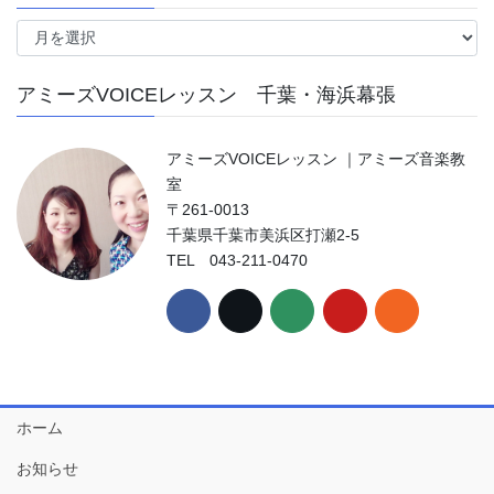
ア
ー
カ
アミーズVOICEレッスン 千葉・海浜幕張
イ
ブ
アミーズVOICEレッスン ｜アミーズ音楽教
室
〒261-0013
千葉県千葉市美浜区打瀬2-5
TEL 043-211-0470
ホーム
お知らせ