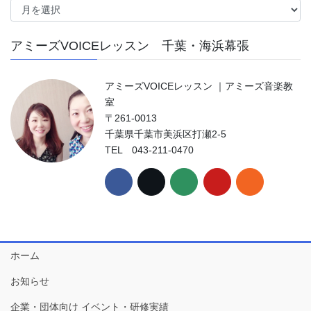
ー
カ
アミーズVOICEレッスン 千葉・海浜幕張
イ
ブ
アミーズVOICEレッスン ｜アミーズ音楽教
室
〒261-0013
千葉県千葉市美浜区打瀬2-5
TEL 043-211-0470
ホーム
お知らせ
企業・団体向け イベント・研修実績