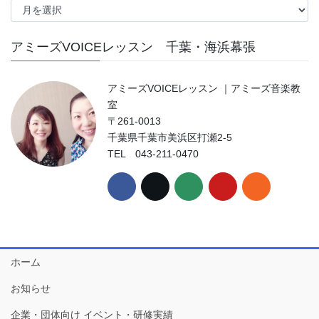
ー
カ
アミーズVOICEレッスン 千葉・海浜幕張
イ
ブ
アミーズVOICEレッスン ｜アミーズ音楽教
室
〒261-0013
千葉県千葉市美浜区打瀬2-5
TEL 043-211-0470
ホーム
お知らせ
企業・団体向け イベント・研修実績