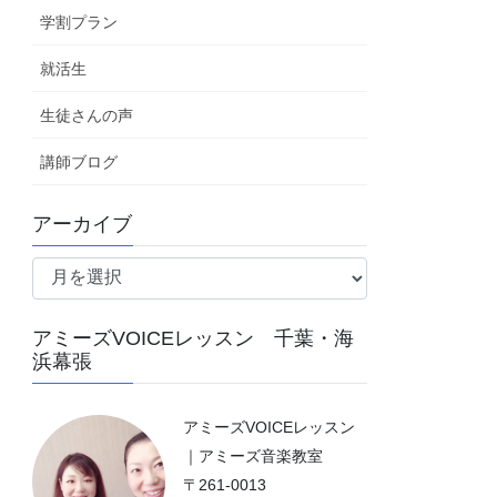
学割プラン
就活生
生徒さんの声
講師ブログ
アーカイブ
ア
ー
カ
アミーズVOICEレッスン 千葉・海
イ
浜幕張
ブ
アミーズVOICEレッスン
｜アミーズ音楽教室
〒261-0013