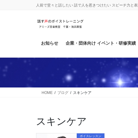
コ
ナ
人前で堂々と話したい 話で人を惹きつけたい スピーチ力と
ン
ビ
テ
ゲ
ン
ー
ツ
シ
に
ョ
お知らせ
企業・団体向け イベント・研修実績
移
ン
動
に
移
動
HOME
ブログ
スキンケア
スキンケア
ボイスレッスン