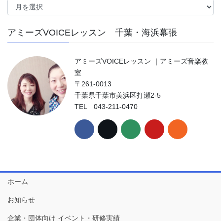
ー
カ
アミーズVOICEレッスン 千葉・海浜幕張
イ
ブ
アミーズVOICEレッスン ｜アミーズ音楽教
室
〒261-0013
千葉県千葉市美浜区打瀬2-5
TEL 043-211-0470
ホーム
お知らせ
企業・団体向け イベント・研修実績