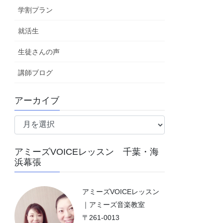
学割プラン
就活生
生徒さんの声
講師ブログ
アーカイブ
ア
ー
カ
アミーズVOICEレッスン 千葉・海
イ
浜幕張
ブ
アミーズVOICEレッスン
｜アミーズ音楽教室
〒261-0013