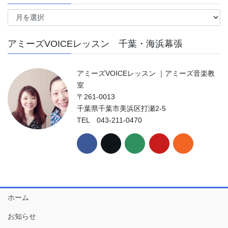
ア
ー
カ
アミーズVOICEレッスン 千葉・海浜幕張
イ
ブ
アミーズVOICEレッスン ｜アミーズ音楽教
室
〒261-0013
千葉県千葉市美浜区打瀬2-5
TEL 043-211-0470
ホーム
お知らせ