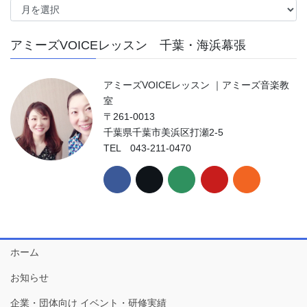
ー
カ
アミーズVOICEレッスン 千葉・海浜幕張
イ
ブ
アミーズVOICEレッスン ｜アミーズ音楽教
室
〒261-0013
千葉県千葉市美浜区打瀬2-5
TEL 043-211-0470
ホーム
お知らせ
企業・団体向け イベント・研修実績