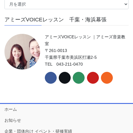
ー
カ
アミーズVOICEレッスン 千葉・海浜幕張
イ
ブ
アミーズVOICEレッスン ｜アミーズ音楽教
室
〒261-0013
千葉県千葉市美浜区打瀬2-5
TEL 043-211-0470
ホーム
お知らせ
企業・団体向け イベント・研修実績