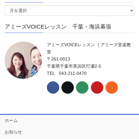
ア
ー
カ
アミーズVOICEレッスン 千葉・海浜幕張
イ
ブ
アミーズVOICEレッスン ｜アミーズ音楽教
室
〒261-0013
千葉県千葉市美浜区打瀬2-5
TEL 043-211-0470
ホーム
お知らせ