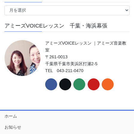
ア
ー
カ
アミーズVOICEレッスン 千葉・海浜幕張
イ
ブ
アミーズVOICEレッスン ｜アミーズ音楽教
室
〒261-0013
千葉県千葉市美浜区打瀬2-5
TEL 043-211-0470
ホーム
お知らせ