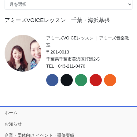
ー
カ
アミーズVOICEレッスン 千葉・海浜幕張
イ
ブ
アミーズVOICEレッスン ｜アミーズ音楽教
室
〒261-0013
千葉県千葉市美浜区打瀬2-5
TEL 043-211-0470
ホーム
お知らせ
企業・団体向け イベント・研修実績