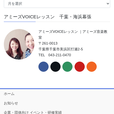
ー
カ
アミーズVOICEレッスン 千葉・海浜幕張
イ
ブ
アミーズVOICEレッスン ｜アミーズ音楽教
室
〒261-0013
千葉県千葉市美浜区打瀬2-5
TEL 043-211-0470
ホーム
お知らせ
企業・団体向け イベント・研修実績