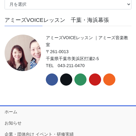
ー
カ
アミーズVOICEレッスン 千葉・海浜幕張
イ
ブ
アミーズVOICEレッスン ｜アミーズ音楽教
室
〒261-0013
千葉県千葉市美浜区打瀬2-5
TEL 043-211-0470
ホーム
お知らせ
企業・団体向け イベント・研修実績