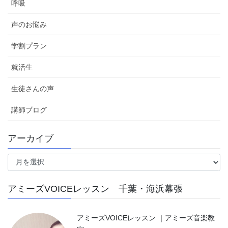
呼吸
声のお悩み
学割プラン
就活生
生徒さんの声
講師ブログ
アーカイブ
ア
ー
カ
アミーズVOICEレッスン 千葉・海浜幕張
イ
ブ
アミーズVOICEレッスン ｜アミーズ音楽教