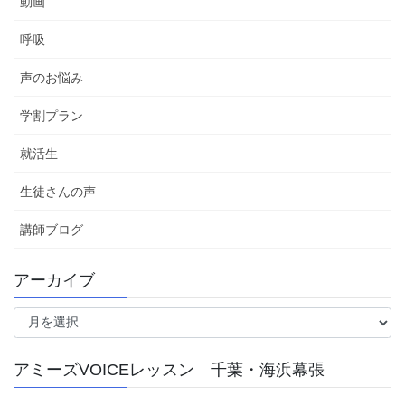
動画
呼吸
声のお悩み
学割プラン
就活生
生徒さんの声
講師ブログ
アーカイブ
ア
ー
カ
アミーズVOICEレッスン 千葉・海浜幕張
イ
ブ